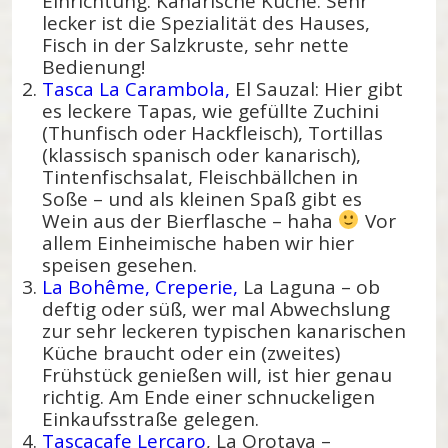
Einrichtung. Kanarische Küche. Sehr
lecker ist die Spezialität des Hauses,
Fisch in der Salzkruste, sehr nette
Bedienung!
Tasca La Carambola,
El Sauzal: Hier gibt
es leckere Tapas, wie gefüllte Zuchini
(Thunfisch oder Hackfleisch), Tortillas
(klassisch spanisch oder kanarisch),
Tintenfischsalat, Fleischbällchen in
Soße – und als kleinen Spaß gibt es
Wein aus der Bierflasche – haha
Vor
allem Einheimische haben wir hier
speisen gesehen.
La Bohême, Creperie,
La Laguna – ob
deftig oder süß, wer mal Abwechslung
zur sehr leckeren typischen kanarischen
Küche braucht oder ein (zweites)
Frühstück genießen will, ist hier genau
richtig. Am Ende einer schnuckeligen
Einkaufsstraße gelegen.
Tascacafe Lercaro
, La Orotava –