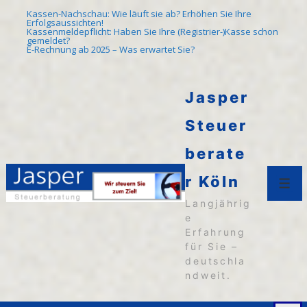
↓
Kassen-Nachschau: Wie läuft sie ab? Erhöhen Sie Ihre
Erfolgsaussichten!
Zum
Kassenmeldepflicht: Haben Sie Ihre (Registrier-)Kasse schon
gemeldet?
E-Rechnung ab 2025 – Was erwartet Sie?
Inhalt
Jasper
Steuer
berate
r Köln
Men
Langjährig
e
Erfahrung
für Sie –
deutschla
ndweit.