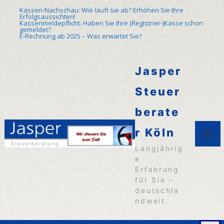
↓
Kassen-Nachschau: Wie läuft sie ab? Erhöhen Sie Ihre
Erfolgsaussichten!
Zum
Kassenmeldepflicht: Haben Sie Ihre (Registrier-)Kasse schon
gemeldet?
E-Rechnung ab 2025 – Was erwartet Sie?
Inhalt
Jasper
Steuer
berate
r Köln
Men
Langjährig
e
Erfahrung
für Sie –
deutschla
ndweit.