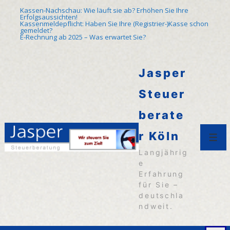
↓
Kassen-Nachschau: Wie läuft sie ab? Erhöhen Sie Ihre
Erfolgsaussichten!
Zum
Kassenmeldepflicht: Haben Sie Ihre (Registrier-)Kasse schon
gemeldet?
E-Rechnung ab 2025 – Was erwartet Sie?
Inhalt
Jasper
Steuer
berate
r Köln
Men
Langjährig
e
Erfahrung
für Sie –
deutschla
ndweit.