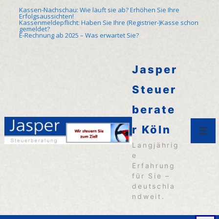
↓
Kassen-Nachschau: Wie läuft sie ab? Erhöhen Sie Ihre
Erfolgsaussichten!
Zum
Kassenmeldepflicht: Haben Sie Ihre (Registrier-)Kasse schon
gemeldet?
E-Rechnung ab 2025 – Was erwartet Sie?
Inhalt
Jasper
Steuer
berate
r Köln
Men
Langjährig
e
Erfahrung
für Sie –
deutschla
ndweit.