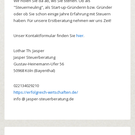
Wir holen Sie da ab, wo Sie stehen. Ob als
"Steuerneuling", als Start-up-Gründerin bzw. Gründer
oder ob Sie schon einige Jahre Erfahrung mit Steuern
haben. Für unsere Erstberatung nehmen wir uns Zeit!
Unser Kontaktformular finden Sie
hier
.
Lothar
Th.
Jasper
Jasper Steuerberatung
Gustav-Heinemann-Ufer 56
50968
Köln (Bayenthal)
022134029210
https://erfolgreich-wirtschaften.de/
info @ jasper-steuerberatung.de