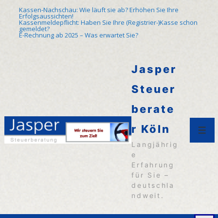
↓
Kassen-Nachschau: Wie läuft sie ab? Erhöhen Sie Ihre
Erfolgsaussichten!
Zum
Kassenmeldepflicht: Haben Sie Ihre (Registrier-)Kasse schon
gemeldet?
E-Rechnung ab 2025 – Was erwartet Sie?
Inhalt
Jasper
Steuer
berate
r Köln
Men
Langjährig
e
Erfahrung
für Sie –
deutschla
ndweit.