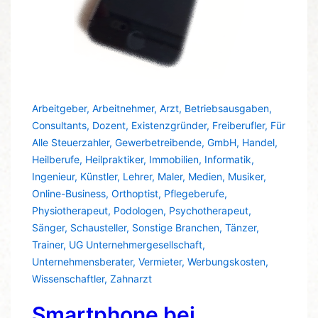
Arbeitgeber
,
Arbeitnehmer
,
Arzt
,
Betriebsausgaben
,
Consultants
,
Dozent
,
Existenzgründer
,
Freiberufler
,
Für
Alle Steuerzahler
,
Gewerbetreibende
,
GmbH
,
Handel
,
Heilberufe
,
Heilpraktiker
,
Immobilien
,
Informatik
,
Ingenieur
,
Künstler
,
Lehrer
,
Maler
,
Medien
,
Musiker
,
Online-Business
,
Orthoptist
,
Pflegeberufe
,
Physiotherapeut
,
Podologen
,
Psychotherapeut
,
Sänger
,
Schausteller
,
Sonstige Branchen
,
Tänzer
,
Trainer
,
UG Unternehmergesellschaft
,
Unternehmensberater
,
Vermieter
,
Werbungskosten
,
Wissenschaftler
,
Zahnarzt
Smartphone bei