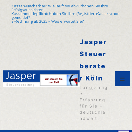
↓
Kassen-Nachschau: Wie läuft sie ab? Erhöhen Sie Ihre
Erfolgsaussichten!
Zum
Kassenmeldepflicht: Haben Sie Ihre (Registrier-)Kasse schon
gemeldet?
E-Rechnung ab 2025 – Was erwartet Sie?
Inhalt
Jasper
Steuer
berate
r Köln
Men
Langjährig
e
Erfahrung
für Sie –
deutschla
ndweit.