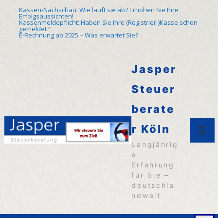
↓
Kassen-Nachschau: Wie läuft sie ab? Erhöhen Sie Ihre
Erfolgsaussichten!
Zum
Kassenmeldepflicht: Haben Sie Ihre (Registrier-)Kasse schon
gemeldet?
E-Rechnung ab 2025 – Was erwartet Sie?
Inhalt
Jasper
Steuer
berate
r Köln
Men
Langjährig
e
Erfahrung
für Sie –
deutschla
ndweit.