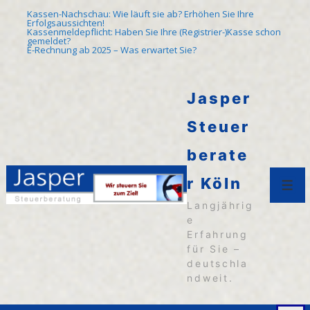
↓
Kassen-Nachschau: Wie läuft sie ab? Erhöhen Sie Ihre
Erfolgsaussichten!
Zum
Kassenmeldepflicht: Haben Sie Ihre (Registrier-)Kasse schon
gemeldet?
E-Rechnung ab 2025 – Was erwartet Sie?
Inhalt
Jasper
Steuer
berate
r Köln
Men
Langjährig
e
Erfahrung
für Sie –
deutschla
ndweit.