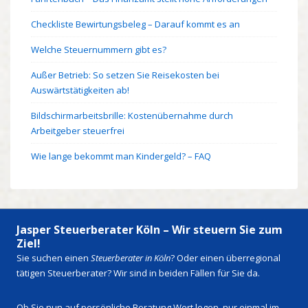
Checkliste Bewirtungsbeleg – Darauf kommt es an
Welche Steuernummern gibt es?
Außer Betrieb: So setzen Sie Reisekosten bei
Auswärtstätigkeiten ab!
Bildschirmarbeitsbrille: Kostenübernahme durch
Arbeitgeber steuerfrei
Wie lange bekommt man Kindergeld? – FAQ
Jasper Steuerberater Köln – Wir steuern Sie zum
Ziel!
Sie suchen einen
Steuerberater in Köln
? Oder einen überregional
tätigen Steuerberater? Wir sind in beiden Fällen für Sie da.
Ob Sie nun auf persönliche Beratung Wert legen, nur einmal im